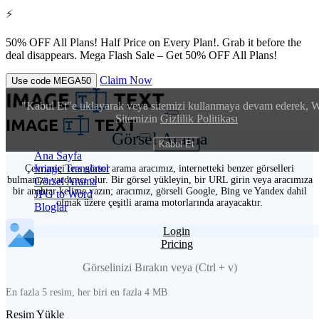
⚡
50% OFF All Plans!
Half Price on Every Plan!. Grab it before the
deal disappears.
Mega Flash Sale – Get 50% OFF All Plans!
Claim Now
Use code
MEGA50
"Kabul Et"e tıklayarak veya sitemizi kullanmaya devam ederek, 
Sitemizin
Gizlilik Politikası
Görsel Arama
Kabul Et
Ana Sayfa
Image Translator
Çevrimiçi ters görsel arama aracımız, internetteki benzer görselleri
bulmanıza yardımcı olur. Bir görsel yükleyin, bir URL girin veya aracımıza
Görsel Arama
bir anahtar kelime yazın; aracımız, görseli Google, Bing ve Yandex dahil
JPG to Word
olmak üzere çeşitli arama motorlarında arayacaktır.
Bloglar
Login
Pricing
Görselinizi Bırakın veya (Ctrl + v)
En fazla 5 resim, her biri en fazla 4 MB
Resim Yükle