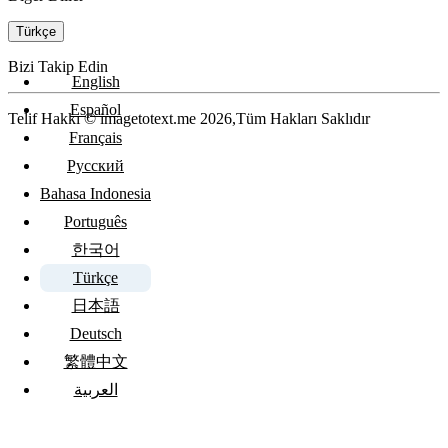
Türkçe
Bizi Takip Edin
English
Español
Telif Hakkı © imagetotext.me 2026,Tüm Hakları Saklıdır
Français
Русский
Bahasa Indonesia
Português
한국어
Türkçe
日本語
Deutsch
繁體中文
العربية