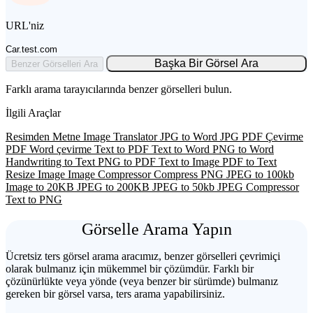
URL'niz
Car.test.com
Başka Bir Görsel Ara
Benzer Görselleri Ara
Farklı arama tarayıcılarında benzer görselleri bulun.
İlgili Araçlar
Resimden Metne
Image Translator
JPG to Word
JPG PDF Çevirme
PDF Word çevirme
Text to PDF
Text to Word
PNG to Word
Handwriting to Text
PNG to PDF
Text to Image
PDF to Text
Resize Image
Image Compressor
Compress PNG
JPEG to 100kb
Image to 20KB
JPEG to 200KB
JPEG to 50kb
JPEG Compressor
Text to PNG
Görselle Arama Yapın
Ücretsiz ters görsel arama aracımız, benzer görselleri çevrimiçi
olarak bulmanız için mükemmel bir çözümdür. Farklı bir
çözünürlükte veya yönde (veya benzer bir sürümde) bulmanız
gereken bir görsel varsa, ters arama yapabilirsiniz.