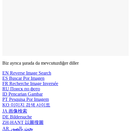
Biz ayrıca şurada da mevcutuz
diğer diller
EN
Reverse Image Search
ES
Buscar Por Imagen
FR
Recherche Image Inversée
RU
Поиск по фото
ID
Pencarian Gambar
PT
Pesquisa Por Imagem
KO
이미지 검색 사이트
JA
画像検索
DE
Bildersuche
ZH-HANT
以圖搜圖
AR
بحث بالصور