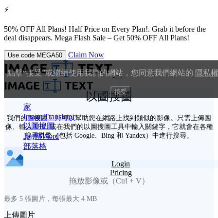
⚡
50% OFF All Plans!
Half Price on Every Plan!. Grab it before the
deal disappears.
Mega Flash Sale – Get 50% OFF All Plans!
Claim Now
Use code
MEGA50
點擊“接受”或繼續使用我們的網站，您同意我們網站的
隱私
接受
以圖搜圖
家
Image Translator
我們的圖搜圖工具可以幫助您在網路上找到類似的影像。只需上傳圖
以圖搜圖
像、輸入 URL 或在我們的以圖搜圖工具中輸入關鍵字，它就會在各種
搜尋引擎（包括 Google、Bing 和 Yandex）中進行搜尋。
Jpg轉Word
部落格
Login
Pricing
拖放影像或（Ctrl + V）
最多 5 張圖片，每張最大 4 MB
上傳圖片