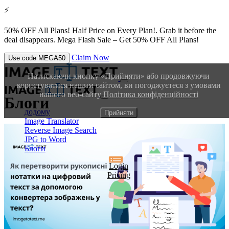
⚡
50% OFF All Plans!
Half Price on Every Plan!. Grab it before the
deal disappears.
Mega Flash Sale – Get 50% OFF All Plans!
Claim Now
Use code
MEGA50
Натискаючи кнопку «Прийняти» або продовжуючи
користуватися нашим сайтом, ви погоджуєтеся з умовами
нашого веб-сайту
Політика конфіденційності
Блоги
додому
Прийняти
Image Translator
Reverse Image Search
JPG to Word
Блоги
Login
Pricing