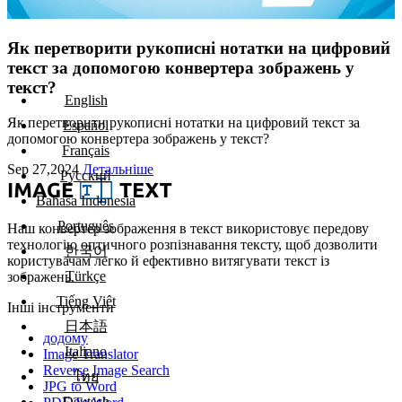
Як перетворити рукописні нотатки на цифровий
текст за допомогою конвертера зображень у
текст?
English
Як перетворити рукописні нотатки на цифровий текст за
Español
допомогою конвертера зображень у текст?
Français
Sep 27,2024
Детальніше
Русский
Bahasa Indonesia
Português
Наш конвертер зображення в текст використовує передову
технологію оптичного розпізнавання тексту, щоб дозволити
한국어
користувачам легко й ефективно витягувати текст із
Türkçe
зображень.
Tiếng Việt
Інші інструменти
日本語
додому
Italiano
Image Translator
Reverse Image Search
ไทย
JPG to Word
Deutsch