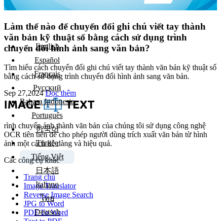
Làm thế nào để chuyển đổi ghi chú viết tay thành
văn bản kỹ thuật số bằng cách sử dụng trình
English
chuyển đổi hình ảnh sang văn bản?
Español
Tìm hiểu cách chuyển đổi ghi chú viết tay thành văn bản kỹ thuật số
Français
bằng cách sử dụng trình chuyển đổi hình ảnh sang văn bản.
Русский
Sep 27,2024
Đọc thêm
Bahasa Indonesia
Português
rình chuyển ảnh thành văn bản của chúng tôi sử dụng công nghệ
한국어
OCR tiên tiến để cho phép người dùng trích xuất văn bản từ hình
Türkçe
ảnh một cách dễ dàng và hiệu quả.
Tiếng Việt
Các công cụ khác
日本語
Trang chủ
Italiano
Image Translator
Reverse Image Search
ไทย
JPG to Word
Deutsch
PDF To Word