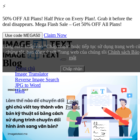
⚡
50% OFF All Plans!
Half Price on Every Plan!. Grab it before the
deal disappears.
Mega Flash Sale – Get 50% OFF All Plans!
Claim Now
Use code
MEGA50
Bằng cách nhấp vào "Chấp nhận" hoặc tiếp tục sử dụng trang web c
chúng tôi, bạn đồng ý với Trang web của chúng tôi
Chính sách Bảo
mật
Blog
Trang chủ
Chấp nhận
Image Translator
Reverse Image Search
JPG to Word
Blog
Login
Pricing