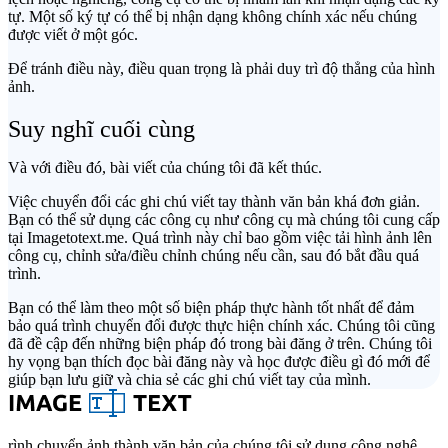
tự. Một số ký tự có thể bị nhận dạng không chính xác nếu chúng
được viết ở một góc.
Để tránh điều này, điều quan trọng là phải duy trì độ thẳng của hình
ảnh.
Suy nghĩ cuối cùng
Và với điều đó, bài viết của chúng tôi đã kết thúc.
Việc chuyển đổi các ghi chú viết tay thành văn bản khá đơn giản.
Bạn có thể sử dụng các công cụ như công cụ mà chúng tôi cung cấp
tại Imagetotext.me. Quá trình này chỉ bao gồm việc tải hình ảnh lên
công cụ, chỉnh sửa/điều chỉnh chúng nếu cần, sau đó bắt đầu quá
trình.
Bạn có thể làm theo một số biện pháp thực hành tốt nhất để đảm
bảo quá trình chuyển đổi được thực hiện chính xác. Chúng tôi cũng
đã đề cập đến những biện pháp đó trong bài đăng ở trên. Chúng tôi
hy vọng bạn thích đọc bài đăng này và học được điều gì đó mới để
giúp bạn lưu giữ và chia sẻ các ghi chú viết tay của mình.
rình chuyển ảnh thành văn bản của chúng tôi sử dụng công nghệ