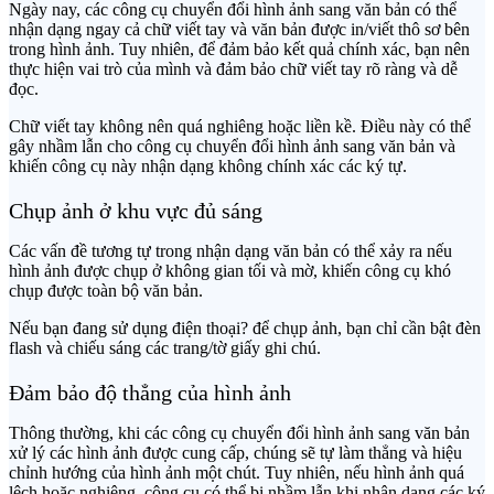
Ngày nay, các công cụ chuyển đổi hình ảnh sang văn bản có thể
nhận dạng ngay cả chữ viết tay và văn bản được in/viết thô sơ bên
trong hình ảnh. Tuy nhiên, để đảm bảo kết quả chính xác, bạn nên
thực hiện vai trò của mình và đảm bảo chữ viết tay rõ ràng và dễ
đọc.
Chữ viết tay không nên quá nghiêng hoặc liền kề. Điều này có thể
gây nhầm lẫn cho công cụ chuyển đổi hình ảnh sang văn bản và
khiến công cụ này nhận dạng không chính xác các ký tự.
Chụp ảnh ở khu vực đủ sáng
Các vấn đề tương tự trong nhận dạng văn bản có thể xảy ra nếu
hình ảnh được chụp ở không gian tối và mờ, khiến công cụ khó
chụp được toàn bộ văn bản.
Nếu bạn đang sử dụng điện thoại? để chụp ảnh, bạn chỉ cần bật đèn
flash và chiếu sáng các trang/tờ giấy ghi chú.
Đảm bảo độ thẳng của hình ảnh
Thông thường, khi các công cụ chuyển đổi hình ảnh sang văn bản
xử lý các hình ảnh được cung cấp, chúng sẽ tự làm thẳng và hiệu
chỉnh hướng của hình ảnh một chút. Tuy nhiên, nếu hình ảnh quá
lệch hoặc nghiêng, công cụ có thể bị nhầm lẫn khi nhận dạng các ký