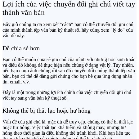
Lợi ích của việc chuyển đổi ghi chú viết tay
thành văn bản
Bây giờ chúng ta đã xem xét "cách" bạn có thể chuyển đổi ghi chú
của mình thành tệp văn bản kỹ thuật số, hãy cùng xem "lý do" của
vấn đề này.
Dễ chia sẻ hơn
Bạn có thể muốn chia sẻ ghi chú của mình với những học sinh khác
và điều đó không dễ thực hiện nếu chúng ở dạng vật lý. Tuy nhiên,
nếu bạn chụp ảnh chúng rồi sau đó chuyển đổi chúng thành tệp văn
bản, bạn có thể dễ dàng gửi chúng cho bạn bè qua ứng dụng nhắn
tin, email, v.v.
Đây là một trong những lợi ích chính của việc chuyển đổi ghi chú
viết tay sang văn bản kỹ thuật số.
Không thể bị thất lạc hoặc hư hỏng
Vấn đề của ghi chú là, mặc dù dễ truy cập, chúng có thể bị thất lạc
hoặc hư hỏng. Việc thất lạc khá hiếm và không may, nhưng hư
hỏng theo thời gian là điều không thể tránh khỏi. Khi bạn liên tục
tham khảo ghi chú của mình, chúng có thể bị rách và cũ.