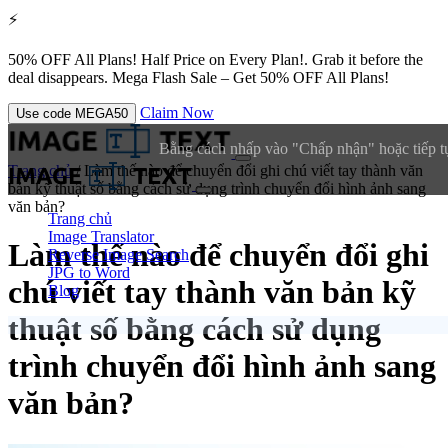
⚡
50% OFF All Plans!
Half Price on Every Plan!. Grab it before the
deal disappears.
Mega Flash Sale – Get 50% OFF All Plans!
Claim Now
Use code
MEGA50
Bằng cách nhấp vào "Chấp nhận" hoặc tiếp tụ
Trang chủ
/
Làm thế nào để chuyển đổi ghi chú viết tay thành văn
bản kỹ thuật số bằng cách sử dụng trình chuyển đổi hình ảnh sang
văn bản?
Trang chủ
Image Translator
Làm thế nào để chuyển đổi ghi
Reverse Image Search
JPG to Word
chú viết tay thành văn bản kỹ
Blog
thuật số bằng cách sử dụng
trình chuyển đổi hình ảnh sang
văn bản?