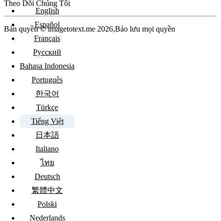
Theo Dõi Chúng Tôi
English
Español
Bản quyền © imagetotext.me 2026,Bảo lưu mọi quyền
Français
Русский
Bahasa Indonesia
Português
한국어
Türkçe
Tiếng Việt
日本語
Italiano
ไทย
Deutsch
繁體中文
Polski
Nederlands