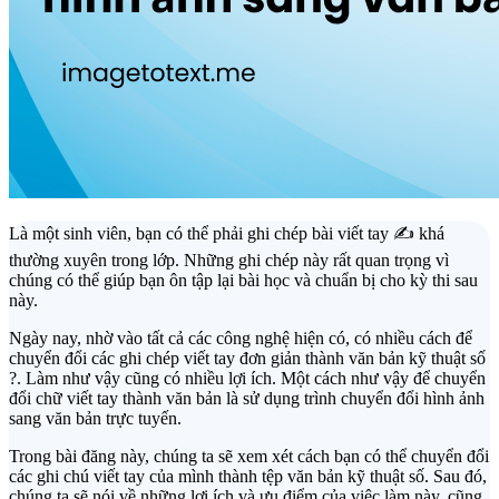
Là một sinh viên, bạn có thể phải ghi chép bài viết tay ✍️ khá
thường xuyên trong lớp. Những ghi chép này rất quan trọng vì
chúng có thể giúp bạn ôn tập lại bài học và chuẩn bị cho kỳ thi sau
này.
Ngày nay, nhờ vào tất cả các công nghệ hiện có, có nhiều cách để
chuyển đổi các ghi chép viết tay đơn giản thành văn bản kỹ thuật số
?. Làm như vậy cũng có nhiều lợi ích. Một cách như vậy để chuyển
đổi chữ viết tay thành văn bản là sử dụng trình chuyển đổi hình ảnh
sang văn bản trực tuyến.
Trong bài đăng này, chúng ta sẽ xem xét cách bạn có thể chuyển đổi
các ghi chú viết tay của mình thành tệp văn bản kỹ thuật số. Sau đó,
chúng ta sẽ nói về những lợi ích và ưu điểm của việc làm này, cũng